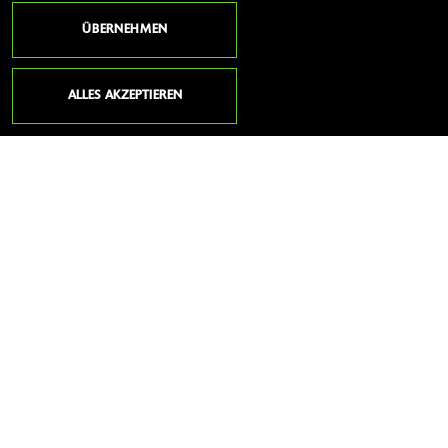
ÖFFNUNGSZEITEN
ÜBERNEHMEN
Beratung & Verkauf
Montag:
geschlossen
ALLES AKZEPTIEREN
Dienstag:
geschlossen
Mittwoch:
10:00 - 13:00 und 14:00 - 18:30
Donnerstag:
10:00 - 13:00 und 14:00 - 18:30
Freitag:
10:00 - 13:00 und 14:00 - 18:30
Samstag:
10:00 - 14:00
Sonntag:
geschlossen
Service (Fahrzeug Annahme &
Herausgabe nur an den
Öffnungszeiten von "Beratung &
Verkauf")
Montag:
10:00 - 13:00 und 14:00 - 18:00