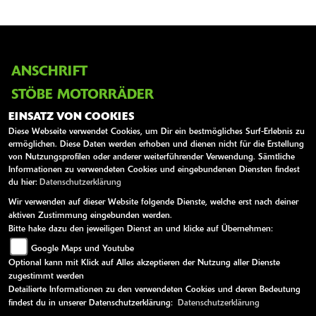
ANSCHRIFT
STÖBE MOTORRÄDER
EINSATZ VON COOKIES
Monnetstrasse 16a
Diese Webseite verwendet Cookies, um Dir ein bestmögliches Surf-Erlebnis zu
52146 Würselen
ermöglichen. Diese Daten werden erhoben und dienen nicht für die Erstellung
von Nutzungsprofilen oder anderer weiterführender Verwendung. Sämtliche
Deutschland
Informationen zu verwendeten Cookies und eingebundenen Diensten findest
du hier:
Datenschutzerklärung
Telefon:
+49 2405 / 95060
Wir verwenden auf dieser Website folgende Dienste, welche erst nach deiner
Fax:
+49 (0)2405 / 18770
aktiven Zustimmung eingebunden werden.
Bitte hake dazu den jeweiligen Dienst an und klicke auf Übernehmen:
Website:
https://www.stoebe-motorraeder.de/
Google Maps und Youtube
E-Mail:
info@stoebe-motorraeder.de
Optional kann mit Klick auf Alles akzeptieren der Nutzung aller Dienste
zugestimmt werden
Detailierte Informationen zu den verwendeten Cookies und deren Bedeutung
findest du in unserer Datenschutzerklärung:
Datenschutzerklärung